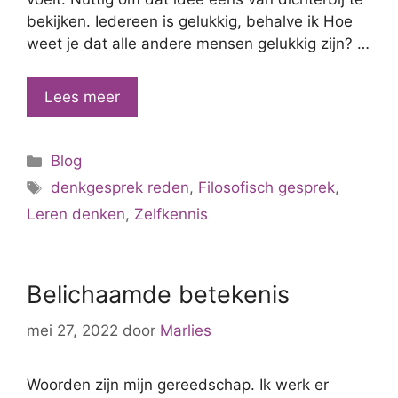
bekijken. Iedereen is gelukkig, behalve ik Hoe
weet je dat alle andere mensen gelukkig zijn? …
“Ik
Lees meer
ben
een
Categorieën
Blog
loser
Tags
als
denkgesprek reden
,
Filosofisch gesprek
,
ik
Leren denken
,
Zelfkennis
me
ongelukkig
voel”
Belichaamde betekenis
mei 27, 2022
door
Marlies
Woorden zijn mijn gereedschap. Ik werk er