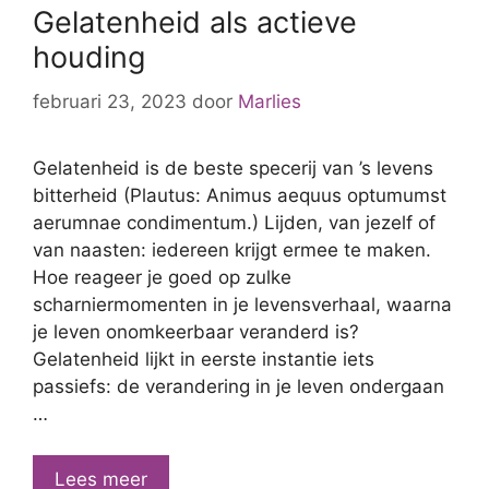
handelen
Gelatenheid als actieve
tussen
houding
praxis
en
februari 23, 2023
door
Marlies
poièsis
Gelatenheid is de beste specerij van ’s levens
bitterheid (Plautus: Animus aequus optumumst
aerumnae condimentum.) Lijden, van jezelf of
van naasten: iedereen krijgt ermee te maken.
Hoe reageer je goed op zulke
scharniermomenten in je levensverhaal, waarna
je leven onomkeerbaar veranderd is?
Gelatenheid lijkt in eerste instantie iets
passiefs: de verandering in je leven ondergaan
…
Gelatenheid
Lees meer