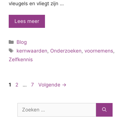
vleugels en vliegt zijn …
Goed
Lees meer
voornemen?
Zet
Categorieën
Blog
koers
Tags
op
kernwaarden
,
Onderzoeken
,
voornemens
,
wat
Zelfkennis
jij
belangrijk
vindt
Pagina
Pagina
Pagina
1
2
…
7
Volgende
→
Zoek
naar: