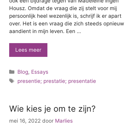
ook een bijdrage tegen van Madeleine Ingen
Housz. Omdat de vraag die zij stelt voor mij
persoonlijk heel wezenlijk is, schrijf ik er apart
over. Het is een vraag die zich steeds opnieuw
aandient in mijn leven. Een …
Kan
Lees meer
ik
aanwezig
Categorieën
Blog
,
Essays
zijn
Tags
en
presentie; prestatie; presentatie
blijven?
Wie kies je om te zijn?
mei 16, 2022
door
Marlies