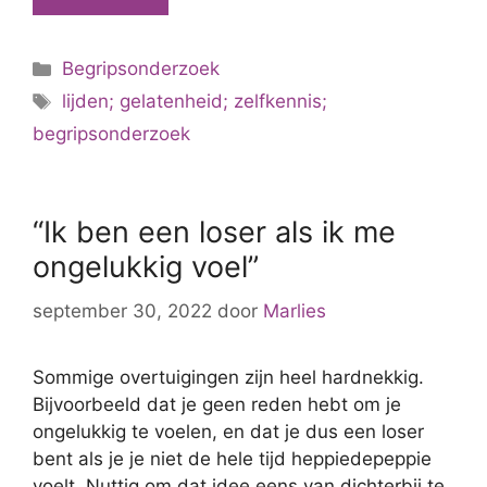
als
actieve
Categorieën
Begripsonderzoek
houding
Tags
lijden; gelatenheid; zelfkennis;
begripsonderzoek
“Ik ben een loser als ik me
ongelukkig voel”
september 30, 2022
door
Marlies
Sommige overtuigingen zijn heel hardnekkig.
Bijvoorbeeld dat je geen reden hebt om je
ongelukkig te voelen, en dat je dus een loser
bent als je je niet de hele tijd heppiedepeppie
voelt. Nuttig om dat idee eens van dichterbij te