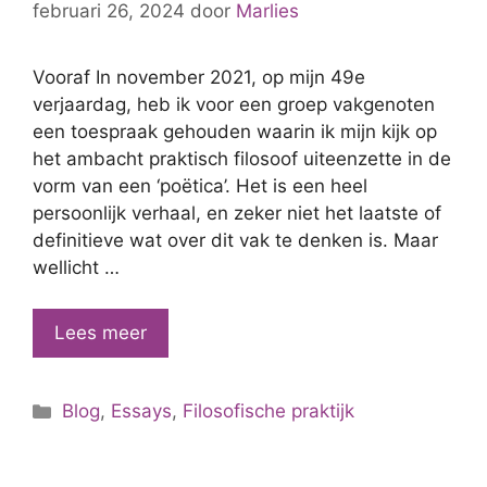
februari 26, 2024
door
Marlies
Vooraf In november 2021, op mijn 49e
verjaardag, heb ik voor een groep vakgenoten
een toespraak gehouden waarin ik mijn kijk op
het ambacht praktisch filosoof uiteenzette in de
vorm van een ‘poëtica’. Het is een heel
persoonlijk verhaal, en zeker niet het laatste of
definitieve wat over dit vak te denken is. Maar
wellicht …
De
Lees meer
utopie
van
Categorieën
Blog
,
Essays
,
Filosofische praktijk
de
filosofisch
practicus-