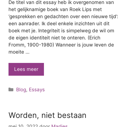
De titel van dit essay heb ik overgenomen van
het gelijknamige boek van Roek Lips met
‘gesprekken en gedachten over een nieuwe tijd’:
een aanrader. Ik deel enkele inzichten uit dit
boek met je. Integriteit is simpelweg de wil om
de eigen identiteit niet te onteren. (Erich
Fromm, 1900-1980) Wanneer is jouw leven de
moeite …
Wie
Lees meer
kies
je
Categorieën
Blog
,
Essays
om
te
zijn?
Worden, niet bestaan
mei 10, 2022
door
Marlies