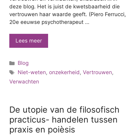
deze blog. Het is juist de kwetsbaarheid die
vertrouwen haar waarde geeft. (Piero Ferrucci,
20e eeuwse psychotherapeut …
Vertrouwen
Lees meer
of
verwachten?
Categorieën
Blog
Tags
Niet-weten
,
onzekerheid
,
Vertrouwen
,
Verwachten
De utopie van de filosofisch
practicus- handelen tussen
praxis en poièsis