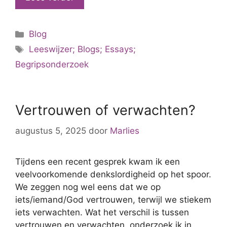
Categorieën
Blog
Tags
Leeswijzer; Blogs; Essays;
Begripsonderzoek
Vertrouwen of verwachten?
augustus 5, 2025
door
Marlies
Tijdens een recent gesprek kwam ik een
veelvoorkomende denkslordigheid op het spoor.
We zeggen nog wel eens dat we op
iets/iemand/God vertrouwen, terwijl we stiekem
iets verwachten. Wat het verschil is tussen
vertrouwen en verwachten, onderzoek ik in