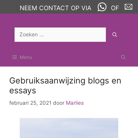
NEEM CONTACT OP VIA
OF
Ga
naar
Zoek
de
naar:
inhoud
Menu
Gebruiksaanwijzing blogs en
essays
februari 25, 2021
door
Marlies