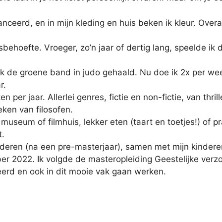
ceerd, en in mijn kleding en huis beken ik kleur. Overal
sbehoefte. Vroeger, zo’n jaar of dertig lang, speelde ik 
b ik de groene band in judo gehaald. Nu doe ik 2x per wee
r.
n per jaar. Allerlei genres, fictie en non-fictie, van thri
ken van filosofen.
museum of filmhuis, lekker eten (taart en toetjes!) of p
t.
deren (na een pre-masterjaar), samen met mijn kinderen
r 2022. Ik volgde de masteropleiding Geestelijke verzo
erd en ook in dit mooie vak gaan werken.