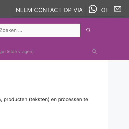
NEEM CONTACT OP VIA
OF
oek
ar:
gestelde vragen)
n, producten (teksten) en processen te