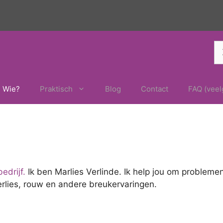
Z
na
Wie?
Praktisch
Blog
Contact
FAQ (veel
edrijf.
Ik ben Marlies Verlinde. Ik help jou om probleme
verlies, rouw en andere breukervaringen.