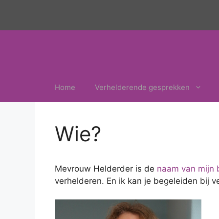
Ga
naar
de
inhoud
Home
Verhelderende gesprekken
Wie?
Mevrouw Helderder is de
naam van mijn b
verhelderen. En ik kan je begeleiden bij 