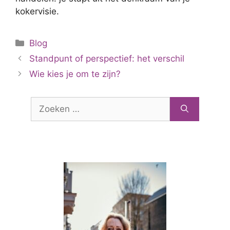
kokervisie.
Categorieën
Blog
Standpunt of perspectief: het verschil
Wie kies je om te zijn?
Zoek
naar: