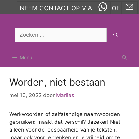
NEEM CONTACT OP VIA
OF
Ga
naar
Zoek
de
naar:
inhoud
Menu
Worden, niet bestaan
mei 10, 2022
door
Marlies
Werkwoorden of zelfstandige naamwoorden
gebruiken: maakt dat verschil? Jazeker! Niet
alleen voor de leesbaarheid van je teksten,
maar ook voor je denken en je vrijheid om te