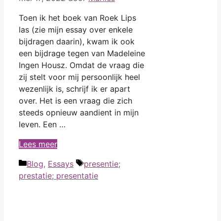
Toen ik het boek van Roek Lips
las (zie mijn essay over enkele
bijdragen daarin), kwam ik ook
een bijdrage tegen van Madeleine
Ingen Housz. Omdat de vraag die
zij stelt voor mij persoonlijk heel
wezenlijk is, schrijf ik er apart
over. Het is een vraag die zich
steeds opnieuw aandient in mijn
leven. Een …
Kan
Lees meer
ik
Categorieën
Tags
Blog
,
Essays
presentie;
aanwezig
prestatie; presentatie
zijn
en
blijven?