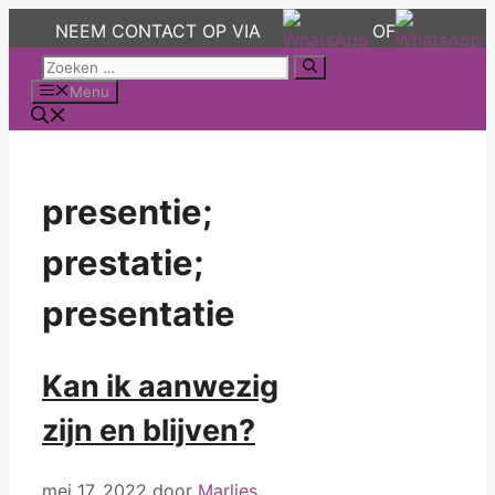
NEEM CONTACT OP VIA
OF
Ga
Zoek
naar
naar:
Menu
de
inhoud
presentie;
prestatie;
presentatie
Kan ik aanwezig
zijn en blijven?
mei 17, 2022
door
Marlies