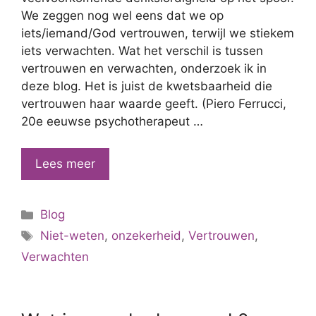
We zeggen nog wel eens dat we op
iets/iemand/God vertrouwen, terwijl we stiekem
iets verwachten. Wat het verschil is tussen
vertrouwen en verwachten, onderzoek ik in
deze blog. Het is juist de kwetsbaarheid die
vertrouwen haar waarde geeft. (Piero Ferrucci,
20e eeuwse psychotherapeut …
Vertrouwen
Lees meer
of
verwachten?
Categorieën
Blog
Tags
Niet-weten
,
onzekerheid
,
Vertrouwen
,
Verwachten