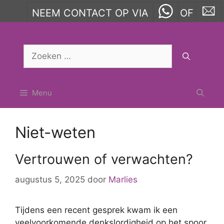
NEEM CONTACT OP VIA
OF
Ga
naar
Zoek
de
naar:
inhoud
Menu
Niet-weten
Vertrouwen of verwachten?
augustus 5, 2025
door
Marlies
Tijdens een recent gesprek kwam ik een
veelvoorkomende denkslordigheid op het spoor.