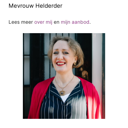
Mevrouw Helderder
Lees meer
over mij
en
mijn aanbod
.