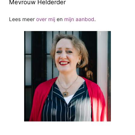
Mevrouw Helderder
Lees meer
over mij
en
mijn aanbod
.