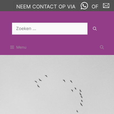
NEEM CONTACT OP VIA
OF
Ga
naar
Zoek
de
naar:
inhoud
Menu