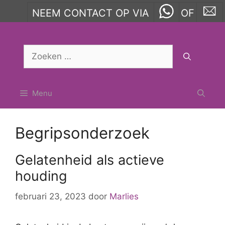
NEEM CONTACT OP VIA
OF
Ga
naar
Zoek
de
naar:
inhoud
Menu
Begripsonderzoek
Gelatenheid als actieve
houding
februari 23, 2023
door
Marlies