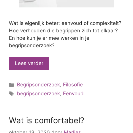
Wat is eigenlijk beter: eenvoud of complexiteit?
Hoe verhouden die begrippen zich tot elkaar?
En hoe kun je er mee werken in je
begripsonderzoek?
Lees verder
Categorieën
Begripsonderzoek
,
Filosofie
Tags
begripsonderzoek
,
Eenvoud
Wat is comfortabel?
oktober 13, 2020
door
Marlies