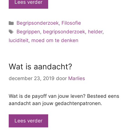
Lees verder
Categorieën
Begripsonderzoek
,
Filosofie
Tags
Begrippen
,
begripsonderzoek
,
helder
,
luciditeit
,
moed om te denken
Wat is aandacht?
december 23, 2019
door
Marlies
Wat is de payoff van jouw leven? Besteed eens
aandacht aan jouw gedachtenpatronen.
Lees verder