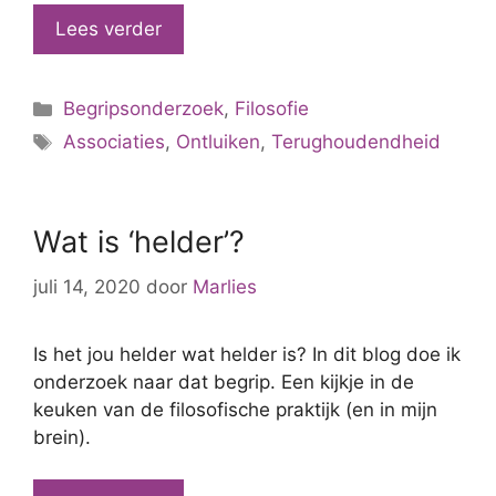
Lees verder
Categorieën
Begripsonderzoek
,
Filosofie
Tags
Associaties
,
Ontluiken
,
Terughoudendheid
Wat is ‘helder’?
juli 14, 2020
door
Marlies
Is het jou helder wat helder is? In dit blog doe ik
onderzoek naar dat begrip. Een kijkje in de
keuken van de filosofische praktijk (en in mijn
brein).