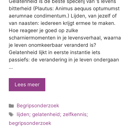
Gelatenheid is de beste specerij van ’s levens
bitterheid (Plautus: Animus aequus optumumst
aerumnae condimentum.) Lijden, van jezelf of
van naasten: iedereen krijgt ermee te maken.
Hoe reageer je goed op zulke
scharniermomenten in je levensverhaal, waarna
je leven onomkeerbaar veranderd is?
Gelatenheid lijkt in eerste instantie iets
passiefs: de verandering in je leven ondergaan
…
Gelatenheid
Lees meer
als
actieve
Categorieën
Begripsonderzoek
houding
Tags
lijden; gelatenheid; zelfkennis;
begripsonderzoek