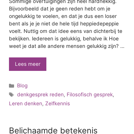
Sommige overtuigingen zijn heel hardnekkig.
Bijvoorbeeld dat je geen reden hebt om je
ongelukkig te voelen, en dat je dus een loser
bent als je je niet de hele tijd heppiedepeppie
voelt. Nuttig om dat idee eens van dichterbij te
bekijken. Iedereen is gelukkig, behalve ik Hoe
weet je dat alle andere mensen gelukkig zijn? …
“Ik
Lees meer
ben
een
Categorieën
Blog
loser
Tags
als
denkgesprek reden
,
Filosofisch gesprek
,
ik
Leren denken
,
Zelfkennis
me
ongelukkig
voel”
Belichaamde betekenis