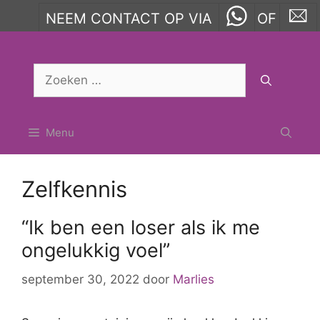
NEEM CONTACT OP VIA
OF
Ga
naar
Zoek
de
naar:
inhoud
Menu
Zelfkennis
“Ik ben een loser als ik me
ongelukkig voel”
september 30, 2022
door
Marlies