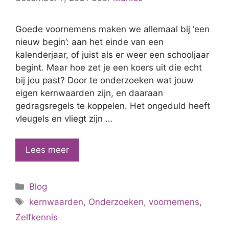
Goede voornemens maken we allemaal bij ‘een
nieuw begin’: aan het einde van een
kalenderjaar, of juist als er weer een schooljaar
begint. Maar hoe zet je een koers uit die echt
bij jou past? Door te onderzoeken wat jouw
eigen kernwaarden zijn, en daaraan
gedragsregels te koppelen. Het ongeduld heeft
vleugels en vliegt zijn …
Goed
Lees meer
voornemen?
Zet
Categorieën
Blog
koers
Tags
op
kernwaarden
,
Onderzoeken
,
voornemens
,
wat
Zelfkennis
jij