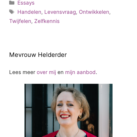
Categorieën
Essays
onzekerheid
Tags
Handelen
,
Levensvraag
,
Ontwikkelen
,
Twijfelen
,
Zelfkennis
Mevrouw Helderder
Lees meer
over mij
en
mijn aanbod
.