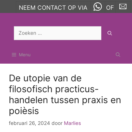
NEEM CONTACT OP VIA
OF
Ga
naar
Zoek
de
naar:
inhoud
Menu
De utopie van de
filosofisch practicus-
handelen tussen praxis en
poièsis
februari 26, 2024
door
Marlies