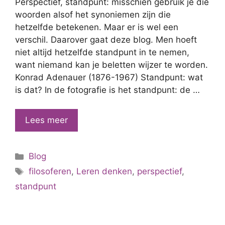
Perspectief, standpunt: misschien gebruik je die
woorden alsof het synoniemen zijn die
hetzelfde betekenen. Maar er is wel een
verschil. Daarover gaat deze blog. Men hoeft
niet altijd hetzelfde standpunt in te nemen,
want niemand kan je beletten wijzer te worden.
Konrad Adenauer (1876-1967) Standpunt: wat
is dat? In de fotografie is het standpunt: de …
Standpunt
Lees meer
of
perspectief:
Categorieën
Blog
het
Tags
verschil
filosoferen
,
Leren denken
,
perspectief
,
standpunt