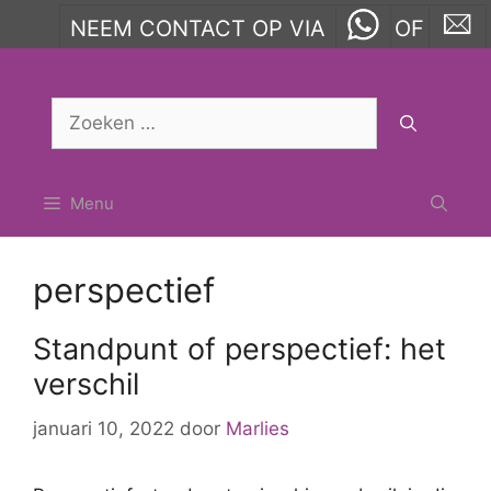
NEEM CONTACT OP VIA
OF
Ga
naar
Zoek
de
naar:
inhoud
Menu
perspectief
Standpunt of perspectief: het
verschil
januari 10, 2022
door
Marlies