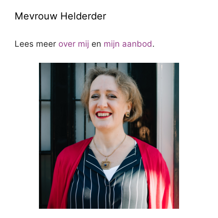
Mevrouw Helderder
Lees meer
over mij
en
mijn aanbod
.