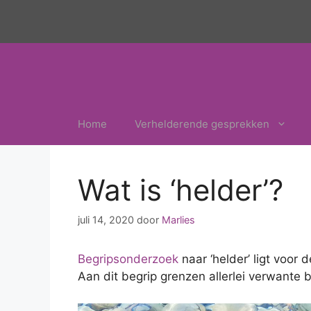
Ga
naar
de
inhoud
Home
Verhelderende gesprekken
Wat is ‘helder’?
juli 14, 2020
door
Marlies
Begripsonderzoek
naar ‘helder’ ligt voor
Aan dit begrip grenzen allerlei verwante 