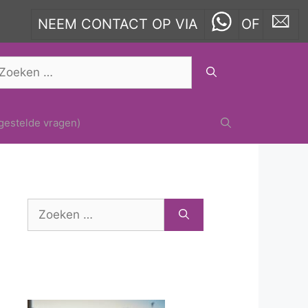
NEEM CONTACT OP VIA
OF
oek
ar:
gestelde vragen)
Zoek
naar: