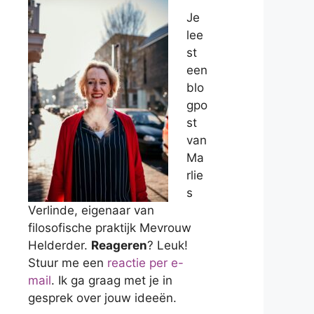
Je
lee
st
een
blo
gpo
st
van
Ma
rlie
s
Verlinde, eigenaar van
filosofische praktijk Mevrouw
Helderder.
Reageren
? Leuk!
Stuur me een
reactie per e-
mail
. Ik ga graag met je in
gesprek over jouw ideeën.