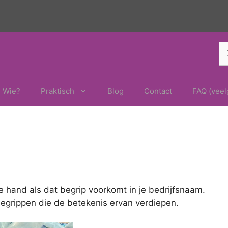
Z
na
Wie?
Praktisch
Blog
Contact
FAQ (veel
 de hand als dat begrip voorkomt in je bedrijfsnaam.
begrippen die de betekenis ervan verdiepen.