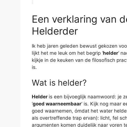
Een verklaring van
Helderder
Ik heb jaren geleden bewust gekozen vo
lijkt het me leuk om het begrip ‘
helder
‘ n
kijkje in de keuken van de filosofisch pr
is.
Wat is helder?
Helder
is een bijvoeglijk naamwoord: je z
‘
goed waarneembaar
‘ is. Kijk nog maar 
goed waarnemen, ómdat het water helder is
als overtreffende trap ervan): licht, fel s
argumenten komen duidelijk naar voren t