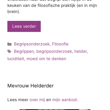
keuken van de filosofische praktijk (en in mijn
brein).
Lees verder
Categorieën
Begripsonderzoek
,
Filosofie
Tags
Begrippen
,
begripsonderzoek
,
helder
,
luciditeit
,
moed om te denken
Mevrouw Helderder
Lees meer
over mij
en
mijn aanbod
.