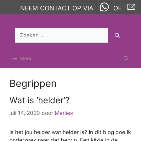
NEEM CONTACT OP VIA
OF
Ga
naar
Zoek
de
naar:
inhoud
Menu
Begrippen
Wat is ‘helder’?
juli 14, 2020
door
Marlies
Is het jou helder wat helder is? In dit blog doe ik
onderzoek naar dat begrip. Een kijkje in de