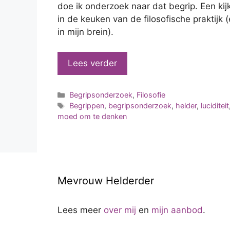
doe ik onderzoek naar dat begrip. Een kij
in de keuken van de filosofische praktijk 
in mijn brein).
Lees verder
Categorieën
Begripsonderzoek
,
Filosofie
Tags
Begrippen
,
begripsonderzoek
,
helder
,
luciditeit
moed om te denken
Mevrouw Helderder
Lees meer
over mij
en
mijn aanbod
.