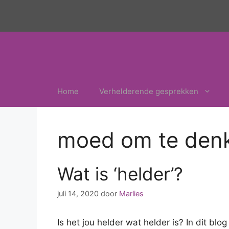
Ga
naar
de
inhoud
Home
Verhelderende gesprekken
moed om te den
Wat is ‘helder’?
juli 14, 2020
door
Marlies
Is het jou helder wat helder is? In dit blog