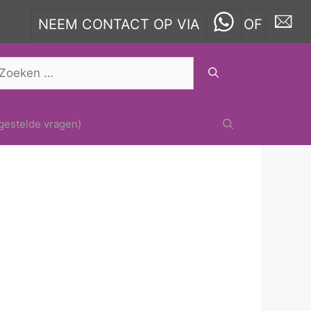
NEEM CONTACT OP VIA
OF
oek
ar:
gestelde vragen)