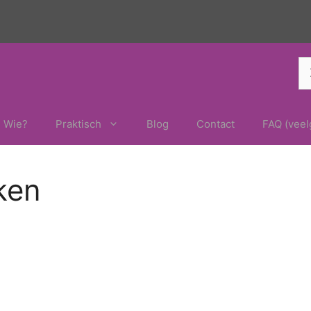
Z
na
Wie?
Praktisch
Blog
Contact
FAQ (veel
ken