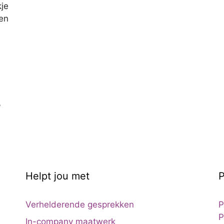
kje
(en
,
Helpt jou met
P
Verhelderende gesprekken
P
P
In-company maatwerk