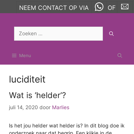
NEEM CONTACT OP VIA
OF
Ga
naar
Zoek
de
naar:
inhoud
Menu
luciditeit
Wat is ‘helder’?
juli 14, 2020
door
Marlies
Is het jou helder wat helder is? In dit blog doe ik
onderzoek naar dat begrip. Een kijkje in de