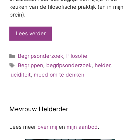
keuken van de filosofische praktijk (en in mijn
brein).
Lees verder
Categorieën
Begripsonderzoek
,
Filosofie
Tags
Begrippen
,
begripsonderzoek
,
helder
,
luciditeit
,
moed om te denken
Mevrouw Helderder
Lees meer
over mij
en
mijn aanbod
.