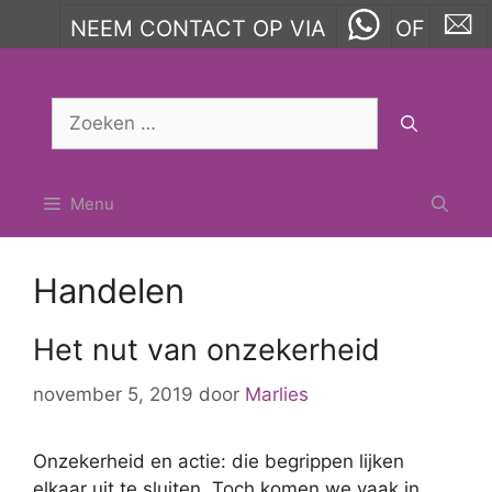
NEEM CONTACT OP VIA
OF
Ga
naar
Zoek
de
naar:
inhoud
Menu
Handelen
Het nut van onzekerheid
november 5, 2019
door
Marlies
Onzekerheid en actie: die begrippen lijken
elkaar uit te sluiten. Toch komen we vaak in