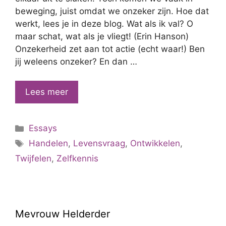
beweging, juist omdat we onzeker zijn. Hoe dat
werkt, lees je in deze blog. Wat als ik val? O
maar schat, wat als je vliegt! (Erin Hanson)
Onzekerheid zet aan tot actie (echt waar!) Ben
jij weleens onzeker? En dan …
Het
Lees meer
nut
van
Categorieën
Essays
onzekerheid
Tags
Handelen
,
Levensvraag
,
Ontwikkelen
,
Twijfelen
,
Zelfkennis
Mevrouw Helderder