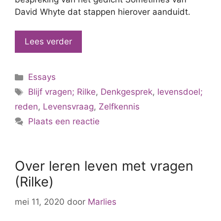
David Whyte dat stappen hierover aanduidt.
Lees verder
Categorieën
Essays
Tags
Blijf vragen; Rilke
,
Denkgesprek
,
levensdoel;
reden
,
Levensvraag
,
Zelfkennis
Plaats een reactie
Over leren leven met vragen
(Rilke)
mei 11, 2020
door
Marlies