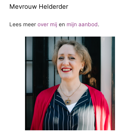
Mevrouw Helderder
Lees meer
over mij
en
mijn aanbod
.