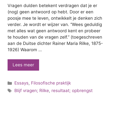
Vragen dulden betekent verdragen dat je er
(nog) geen antwoord op hebt. Door er een
poosje mee te leven, ontwikkelt je denken zich
verder. Je wordt er wijzer van. “Wees geduldig
met alles wat geen antwoord kent en probeer
te houden van de vragen zelf.” (toegeschreven
aan de Duitse dichter Rainer Maria Rilke, 1875-
1926) Waarom …
Over
Lees meer
leren
leven
Categorieën
Essays
,
Filosofische praktijk
met
Tags
vragen
Blijf vragen; Rilke
,
resultaat; opbrengst
(Rilke)