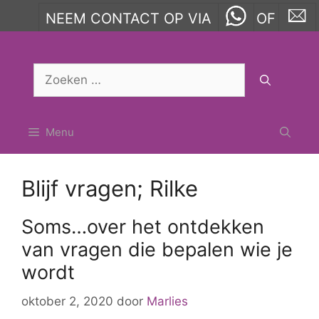
NEEM CONTACT OP VIA
OF
Ga
naar
Zoek
de
naar:
inhoud
Menu
Blijf vragen; Rilke
Soms…over het ontdekken
van vragen die bepalen wie je
wordt
oktober 2, 2020
door
Marlies