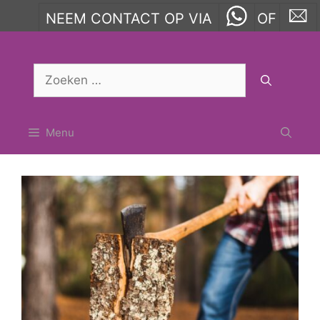
NEEM CONTACT OP VIA
OF
Ga
naar
Zoek
de
naar:
inhoud
Menu