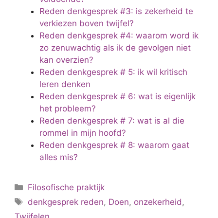
Reden denkgesprek #3: is zekerheid te
verkiezen boven twijfel?
Reden denkgesprek #4: waarom word ik
zo zenuwachtig als ik de gevolgen niet
kan overzien?
Reden denkgesprek # 5: ik wil kritisch
leren denken
Reden denkgesprek # 6: wat is eigenlijk
het probleem?
Reden denkgesprek # 7: wat is al die
rommel in mijn hoofd?
Reden denkgesprek # 8: waarom gaat
alles mis?
Categorieën
Filosofische praktijk
Tags
denkgesprek reden
,
Doen
,
onzekerheid
,
Twijfelen