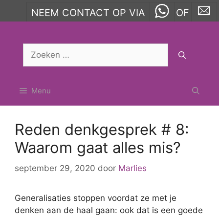
NEEM CONTACT OP VIA
OF
Ga
naar
Zoek
de
naar:
inhoud
Menu
Reden denkgesprek # 8:
Waarom gaat alles mis?
september 29, 2020
door
Marlies
Generalisaties stoppen voordat ze met je
denken aan de haal gaan: ook dat is een goede