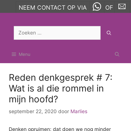
NEEM CONTACT OP VIA
OF
Ga
naar
Zoek
de
naar:
inhoud
Menu
Reden denkgesprek # 7:
Wat is al die rommel in
mijn hoofd?
september 22, 2020
door
Marlies
Denken opruimen: dat doen we nog minder