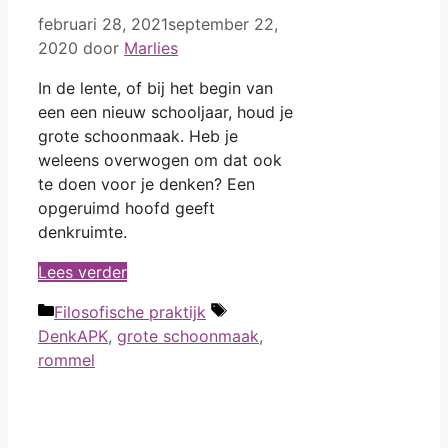
februari 28, 2021
september 22,
2020
door
Marlies
In de lente, of bij het begin van
een een nieuw schooljaar, houd je
grote schoonmaak. Heb je
weleens overwogen om dat ook
te doen voor je denken? Een
opgeruimd hoofd geeft
denkruimte.
Lees verder
Categorieën
Tags
Filosofische praktijk
DenkAPK
,
grote schoonmaak
,
rommel