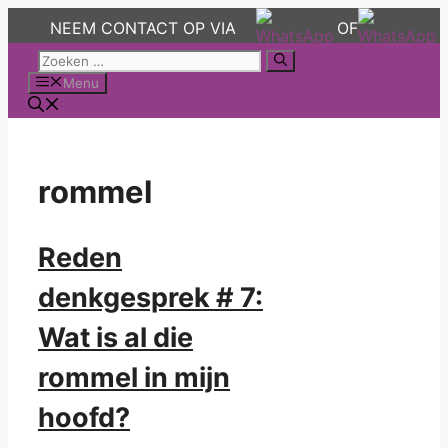
NEEM CONTACT OP VIA
OF
Ga
Zoek
naar
naar:
Menu
de
inhoud
rommel
Reden
denkgesprek # 7:
Wat is al die
rommel in mijn
hoofd?