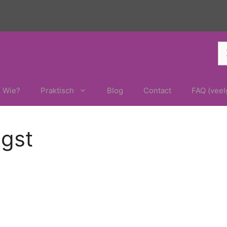
Z
na
Wie?
Praktisch
Blog
Contact
FAQ (veel
ngst