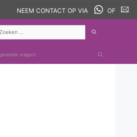
NEEM CONTACT OP VIA
OF
oek
ar:
gestelde vragen)