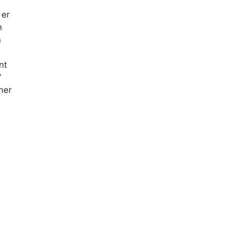
 er
n
n
nt
”
ner