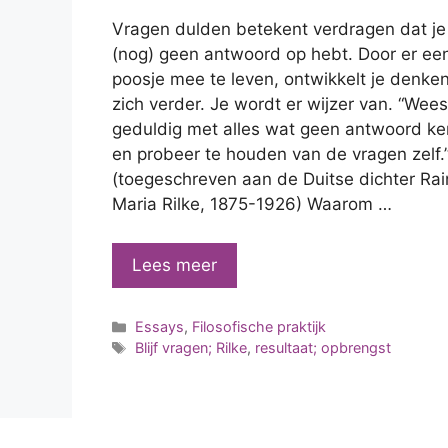
Vragen dulden betekent verdragen dat je
(nog) geen antwoord op hebt. Door er ee
poosje mee te leven, ontwikkelt je denke
zich verder. Je wordt er wijzer van. “Wees
geduldig met alles wat geen antwoord ke
en probeer te houden van de vragen zelf.
(toegeschreven aan de Duitse dichter Rai
Maria Rilke, 1875-1926) Waarom …
Over
Lees meer
leren
leven
Categorieën
Essays
,
Filosofische praktijk
met
Tags
Blijf vragen; Rilke
,
resultaat; opbrengst
vragen
(Rilke)