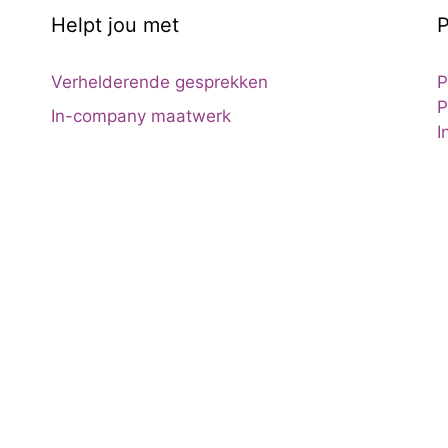
Helpt jou met
P
Verhelderende gesprekken
P
P
In-company maatwerk
I