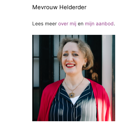
Mevrouw Helderder
Lees meer
over mij
en
mijn aanbod
.