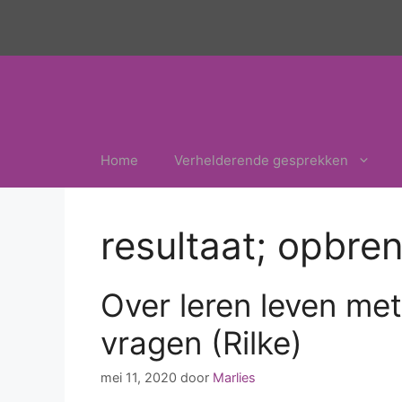
Ga
naar
de
inhoud
Home
Verhelderende gesprekken
resultaat; opbre
Over leren leven met
vragen (Rilke)
mei 11, 2020
door
Marlies