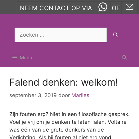
NEEM CONTACT OP VIA
OF
Ga
naar
Zoek
de
naar:
inhoud
Menu
Falend denken: welkom!
september 3, 2019
door
Marlies
Zijn fouten erg? Niet in een filosofische gesprek.
Voel je vrij om je denken te laten falen. Voltaire
was één van de grote denkers van de
Verlichting. Als hij fouten al niet erg vond…