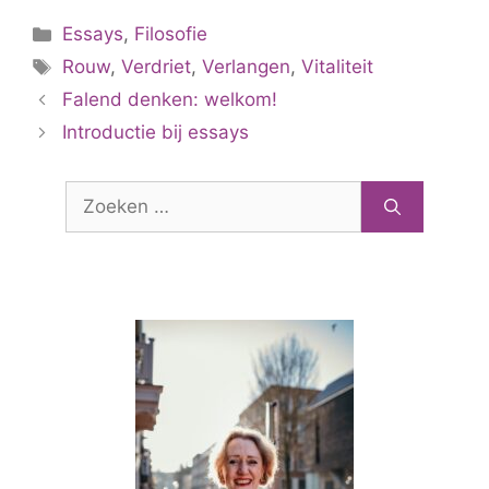
Categorieën
Essays
,
Filosofie
Tags
Rouw
,
Verdriet
,
Verlangen
,
Vitaliteit
Falend denken: welkom!
Introductie bij essays
Zoek
naar: