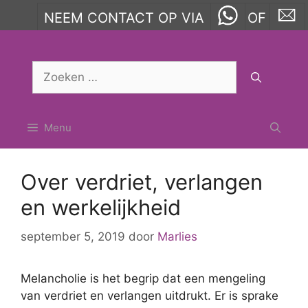
NEEM CONTACT OP VIA
OF
Ga
naar
Zoek
de
naar:
inhoud
Menu
Over verdriet, verlangen
en werkelijkheid
september 5, 2019
door
Marlies
Melancholie is het begrip dat een mengeling
van verdriet en verlangen uitdrukt. Er is sprake