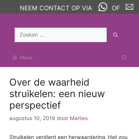
NEEM CONTACT OP VIA
OF
Ga
naar
Zoek
de
naar:
inhoud
Menu
Over de waarheid
struikelen: een nieuw
perspectief
augustus 10, 2019
door
Marlies
Struikelen verdient een herwaardering. Het zou