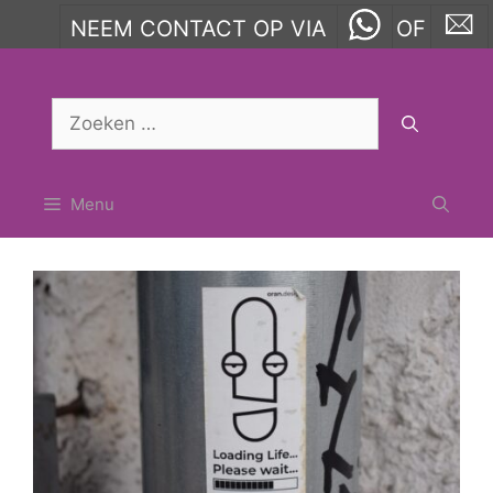
NEEM CONTACT OP VIA
OF
Ga
naar
Zoek
de
naar:
inhoud
Menu