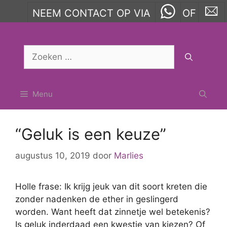
NEEM CONTACT OP VIA
OF
Ga
naar
Zoek
de
naar:
inhoud
Menu
“Geluk is een keuze”
augustus 10, 2019
door
Marlies
Holle frase: Ik krijg jeuk van dit soort kreten die
zonder nadenken de ether in geslingerd
worden. Want heeft dat zinnetje wel betekenis?
Is geluk inderdaad een kwestie van kiezen? Of