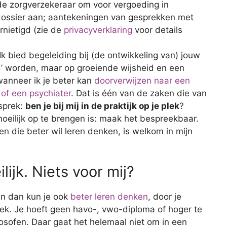
e zorgverzekeraar om voor vergoeding in
dossier aan; aantekeningen van gesprekken met
rnietigd (zie de
privacyverklaring
voor details
k bied begeleiding bij (de ontwikkeling van) jouw
d’ worden, maar op groeiende wijsheid en een
anneer ik je beter kan
doorverwijzen naar een
 of een psychiater
. Dat is één van de zaken die van
sprek:
ben je bij mij in de praktijk op je plek
?
 moeilijk op te brengen is: maak het bespreekbaar.
n die beter wil leren denken, is welkom in mijn
ijk. Niets voor mij?
En dan kun je ook
beter leren denken
, door je
k. Je hoeft geen havo-, vwo-diploma of hoger te
ilosofen. Daar gaat het helemaal niet om in een