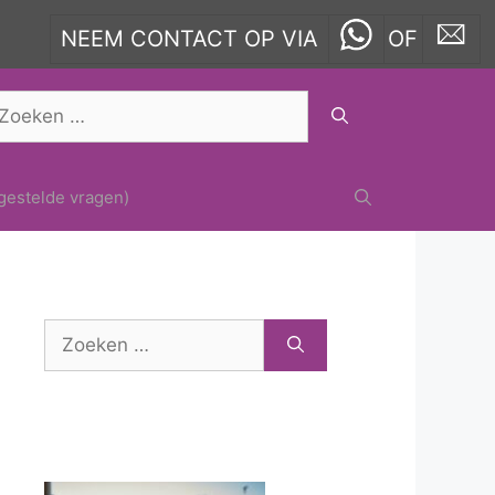
NEEM CONTACT OP VIA
OF
oek
ar:
gestelde vragen)
Zoek
naar: