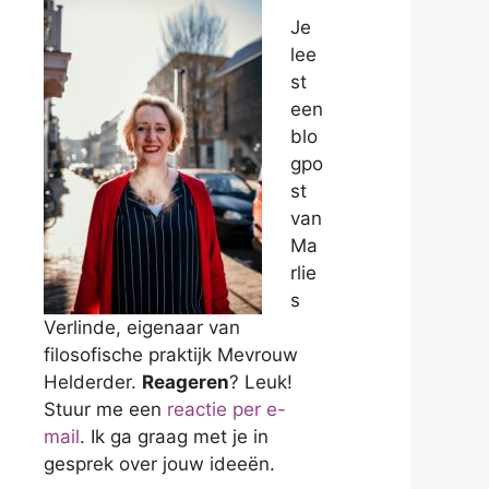
Je
lee
st
een
blo
gpo
st
van
Ma
rlie
s
Verlinde, eigenaar van
filosofische praktijk Mevrouw
Helderder.
Reageren
? Leuk!
Stuur me een
reactie per e-
mail
. Ik ga graag met je in
gesprek over jouw ideeën.