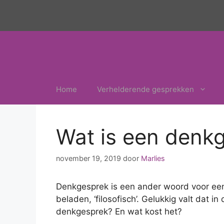
Ga
naar
de
inhoud
Home
Verhelderende gesprekken
Wat is een denk
november 19, 2019
door
Marlies
Denkgesprek is een ander woord voor een f
beladen, ‘filosofisch’. Gelukkig valt dat i
denkgesprek? En wat kost het?