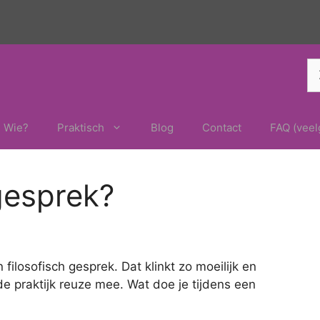
Z
na
Wie?
Praktisch
Blog
Contact
FAQ (veel
gesprek?
ilosofisch gesprek. Dat klinkt zo moeilijk en
n de praktijk reuze mee. Wat doe je tijdens een