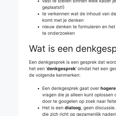
vast te stellen binnen welk kader 
geplaatst!)
te verkennen wat de inhoud van de 
komt met je denken
nieuw denken te formuleren en het
te onderzoeken
Wat is een denkges
Een denkgesprek is een gesprek dat wordt
het een ‘
denkgesprek
‘ omdat het een ges
de volgende kenmerken:
Een denkgesprek gaat over
hogere
vragen die je alleen kunt oplossen 
door te googelen op zoek naar feit
Het is een
dialoog
, geen discussie
die zich richt op gezamenlijk naden