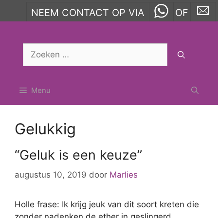
NEEM CONTACT OP VIA
OF
Ga
naar
Zoek
de
naar:
inhoud
Menu
Gelukkig
“Geluk is een keuze”
augustus 10, 2019
door
Marlies
Holle frase: Ik krijg jeuk van dit soort kreten die
zonder nadenken de ether in geslingerd