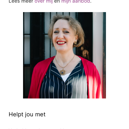
Lees meer
over mij
en
mijn aanbod
.
Helpt jou met