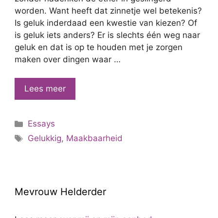
worden. Want heeft dat zinnetje wel betekenis?
Is geluk inderdaad een kwestie van kiezen? Of
is geluk iets anders? Er is slechts één weg naar
geluk en dat is op te houden met je zorgen
maken over dingen waar …
“Geluk
Lees meer
is
een
Categorieën
Essays
keuze”
Tags
Gelukkig
,
Maakbaarheid
Mevrouw Helderder