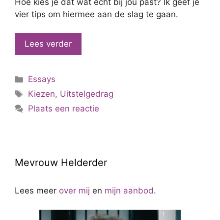
Hoe kies je dat wat echt bij jou past? Ik geef je
vier tips om hiermee aan de slag te gaan.
Lees verder
Categorieën
Essays
Tags
Kiezen
,
Uitstelgedrag
Plaats een reactie
Mevrouw Helderder
Lees meer
over mij
en
mijn aanbod
.