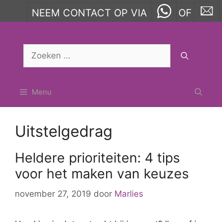
NEEM CONTACT OP VIA
OF
Ga
naar
Zoek
de
naar:
inhoud
Menu
Uitstelgedrag
Heldere prioriteiten: 4 tips
voor het maken van keuzes
november 27, 2019
door
Marlies