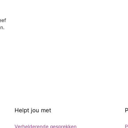
eef
n.
Helpt jou met
P
Verhelderende gesprekken
P