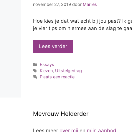
november 27, 2019
door
Marlies
Hoe kies je dat wat echt bij jou past? Ik g
je vier tips om hiermee aan de slag te gaa
Lees verder
Categorieën
Essays
Tags
Kiezen
,
Uitstelgedrag
Plaats een reactie
Mevrouw Helderder
Lees meer
over mij
en
mijn aanbod
.