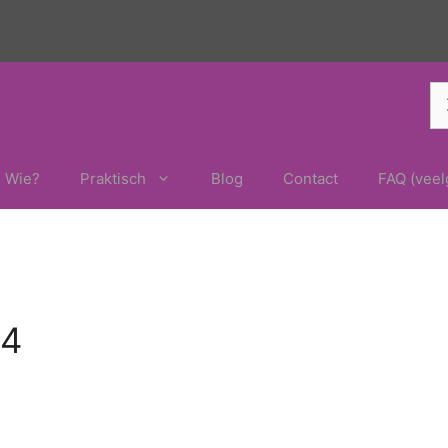
Z
na
Wie?
Praktisch
Blog
Contact
FAQ (veel
 4