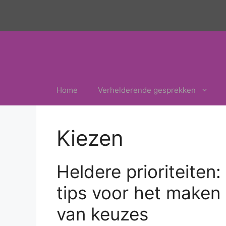
Ga
naar
de
inhoud
Home
Verhelderende gesprekken
Kiezen
Heldere prioriteiten:
tips voor het maken
van keuzes