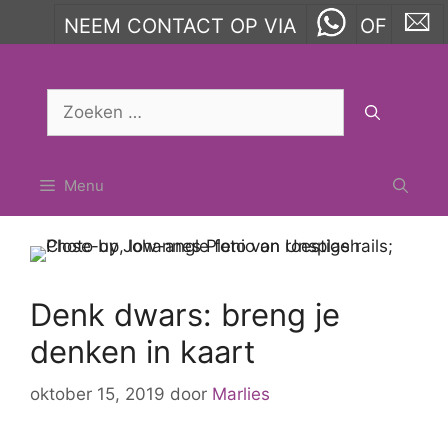
NEEM CONTACT OP VIA
OF
Ga
naar
Zoek
de
naar:
inhoud
Menu
Denk dwars: breng je
denken in kaart
oktober 15, 2019
door
Marlies