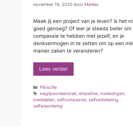
november 19, 2020
door
Marlies
Maak jij een project van je leven? Is het n
goed genoeg? Of leer je steeds beter om
compassie te hebben met jezelf, en je
denkvermogen in te zetten om op een mi
manier zaken te veranderen?
Lees verder
Categorieën
Filosofie
Tags
begripsonderzoek
,
empathie
,
mededogen
,
medelijden
,
zelfcompassie
,
zelfverbetering
,
zelfwaardering