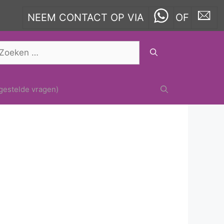
NEEM CONTACT OP VIA
OF
oek
ar:
gestelde vragen)