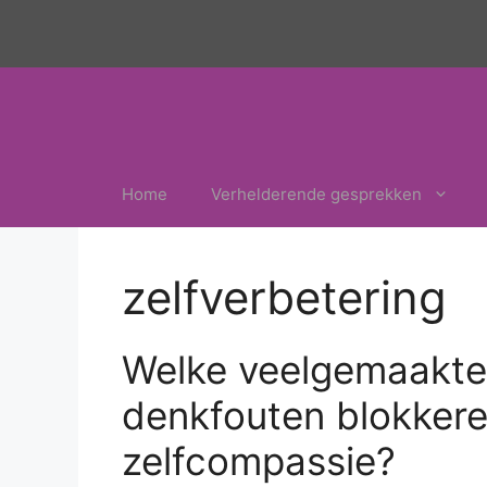
Ga
naar
de
inhoud
Home
Verhelderende gesprekken
zelfverbetering
Welke veelgemaakte
denkfouten blokker
zelfcompassie?