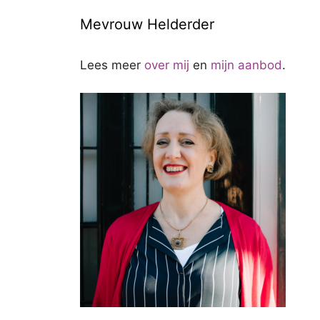
Mevrouw Helderder
Lees meer
over mij
en
mijn aanbod
.