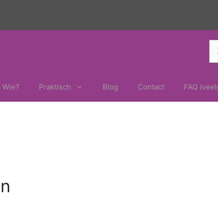
Z
na
Wie?
Praktisch
Blog
Contact
FAQ (veel
en