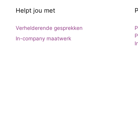
Helpt jou met
P
Verhelderende gesprekken
P
P
In-company maatwerk
I