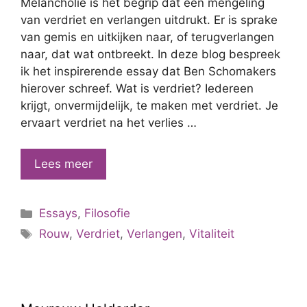
Melancholie is het begrip dat een mengeling
van verdriet en verlangen uitdrukt. Er is sprake
van gemis en uitkijken naar, of terugverlangen
naar, dat wat ontbreekt. In deze blog bespreek
ik het inspirerende essay dat Ben Schomakers
hierover schreef. Wat is verdriet? Iedereen
krijgt, onvermijdelijk, te maken met verdriet. Je
ervaart verdriet na het verlies …
Over
Lees meer
verdriet,
verlangen
Categorieën
Essays
,
Filosofie
en
Tags
werkelijkheid
Rouw
,
Verdriet
,
Verlangen
,
Vitaliteit