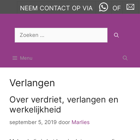
NEEM CONTACT OP VIA
OF
Ga
naar
Zoek
de
naar:
inhoud
Menu
Verlangen
Over verdriet, verlangen en
werkelijkheid
september 5, 2019
door
Marlies