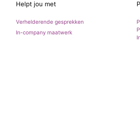
Helpt jou met
P
Verhelderende gesprekken
P
P
In-company maatwerk
I