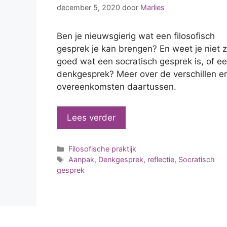
december 5, 2020
door
Marlies
Ben je nieuwsgierig wat een filosofisch
gesprek je kan brengen? En weet je niet 
goed wat een socratisch gesprek is, of e
denkgesprek? Meer over de verschillen e
overeenkomsten daartussen.
Lees verder
Categorieën
Filosofische praktijk
Tags
Aanpak
,
Denkgesprek
,
reflectie
,
Socratisch
gesprek