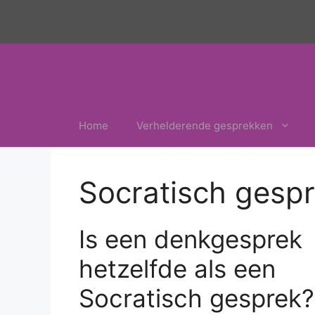
Ga
naar
de
inhoud
Home
Verhelderende gesprekken
Socratisch gesp
Is een denkgesprek
hetzelfde als een
Socratisch gesprek?