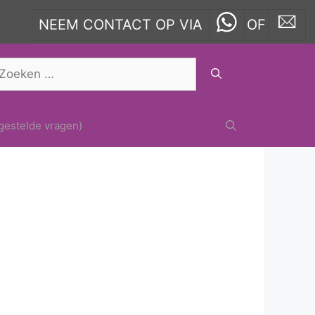
NEEM CONTACT OP VIA
OF
oek
ar:
gestelde vragen)