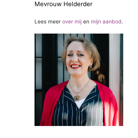
Mevrouw Helderder
Lees meer
over mij
en
mijn aanbod
.