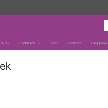
Z
na
Wie?
Praktisch
Blog
Contact
FAQ (veel
rek