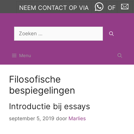
NEEM CONTACT OP VIA
OF
Ga
naar
Zoek
de
naar:
inhoud
Menu
Filosofische
bespiegelingen
Introductie bij essays
september 5, 2019
door
Marlies