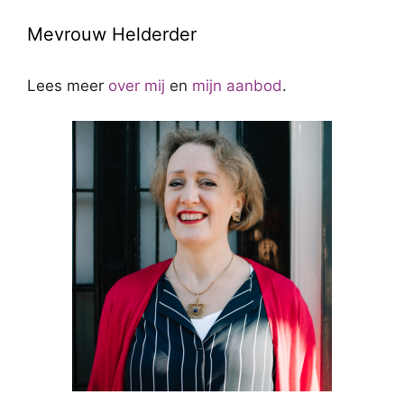
Mevrouw Helderder
Lees meer
over mij
en
mijn aanbod
.