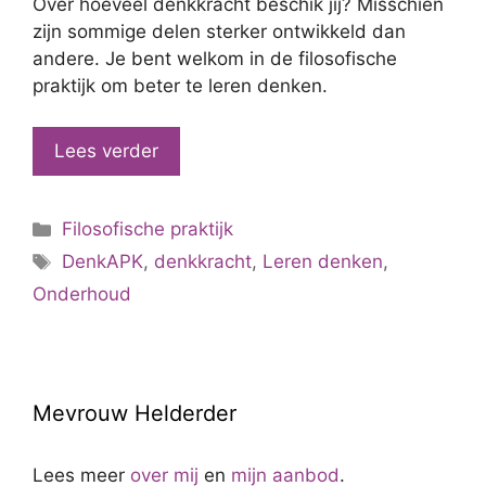
Over hoeveel denkkracht beschik jij? Misschien
zijn sommige delen sterker ontwikkeld dan
andere. Je bent welkom in de filosofische
praktijk om beter te leren denken.
Lees verder
Categorieën
Filosofische praktijk
Tags
DenkAPK
,
denkkracht
,
Leren denken
,
Onderhoud
Mevrouw Helderder
Lees meer
over mij
en
mijn aanbod
.