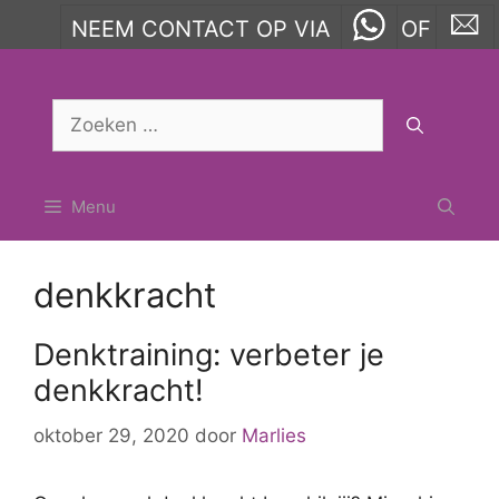
NEEM CONTACT OP VIA
OF
Ga
naar
Zoek
de
naar:
inhoud
Menu
denkkracht
Denktraining: verbeter je
denkkracht!
oktober 29, 2020
door
Marlies