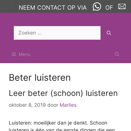
NEEM CONTACT OP VIA
OF
Ga
naar
Zoek
de
naar:
inhoud
Menu
Beter luisteren
Leer beter (schoon) luisteren
oktober 8, 2019
door
Marlies
Luisteren: moeilijker dan je denkt. Schoon
luisteren is één van de eerste dingen die een