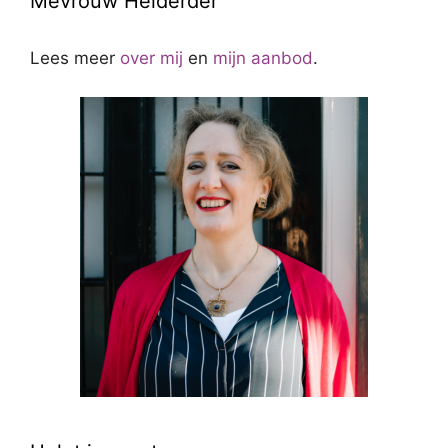
Mevrouw Helderder
Lees meer
over mij
en
mijn aanbod
.