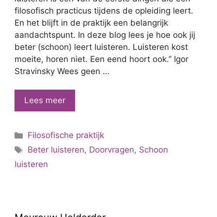
filosofisch practicus tijdens de opleiding leert.
En het blijft in de praktijk een belangrijk
aandachtspunt. In deze blog lees je hoe ook jij
beter (schoon) leert luisteren. Luisteren kost
moeite, horen niet. Een eend hoort ook.” Igor
Stravinsky Wees geen …
Leer
Lees meer
beter
(schoon)
Categorieën
Filosofische praktijk
luisteren
Tags
Beter luisteren
,
Doorvragen
,
Schoon
luisteren