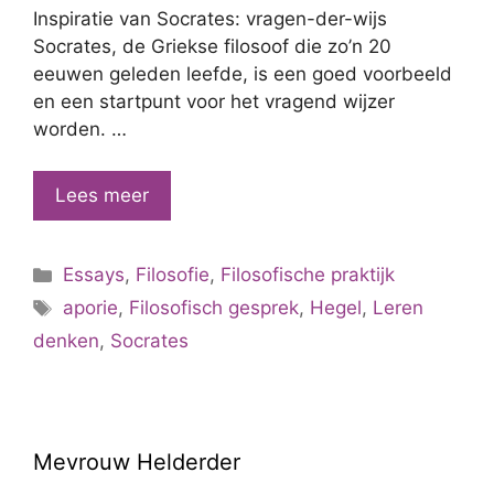
Inspiratie van Socrates: vragen-der-wijs
Socrates, de Griekse filosoof die zo’n 20
eeuwen geleden leefde, is een goed voorbeeld
en een startpunt voor het vragend wijzer
worden. …
Filosofische
Lees meer
inspiratiebronnen
voor
Categorieën
Essays
,
Filosofie
,
Filosofische praktijk
mijn
Tags
praktijk
aporie
,
Filosofisch gesprek
,
Hegel
,
Leren
denken
,
Socrates
Mevrouw Helderder