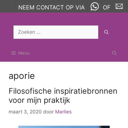
NEEM CONTACT OP VIA
OF
Ga
naar
Zoek
de
naar:
inhoud
Menu
aporie
Filosofische inspiratiebronnen
voor mijn praktijk
maart 3, 2020
door
Marlies