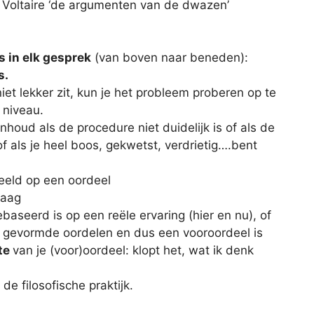
ie Voltaire ‘de argumenten van de dwazen’
s in elk gesprek
(van boven naar beneden):
s.
iet lekker zit, kun je het probleem proberen op te
 niveau.
inhoud als de procedure niet duidelijk is of als de
of als je heel boos, gekwetst, verdrietig….bent
eeld op een oordeel
raag
gebaseerd is op een reële ervaring (hier en nu), of
r gevormde oordelen en dus een vooroordeel is
te
van je (voor)oordeel: klopt het, wat ik denk
 de filosofische praktijk.