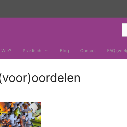
Z
na
Wie?
Praktisch
Blog
Contact
FAQ (veel
(voor)oordelen