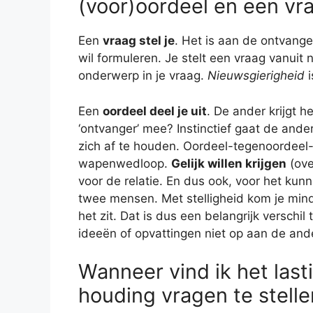
(voor)oordeel en een vr
Een
vraag stel je
. Het is aan de ontvang
wil formuleren. Je stelt een vraag vanuit 
onderwerp in je vraag.
Nieuwsgierigheid
i
Een
oordeel deel je uit
. De ander krijgt h
‘ontvanger’ mee? Instinctief gaat de ande
zich af te houden. Oordeel-tegenoordeel-
wapenwedloop.
Gelijk willen krijgen
(ove
voor de relatie. En dus ook, voor het ku
twee mensen. Met stelligheid kom je mind
het zit. Dat is dus een belangrijk verschi
ideeën of opvattingen niet op aan de and
Wanneer vind ik het las
houding vragen te stelle