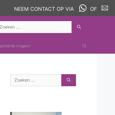
NEEM CONTACT OP VIA
OF
oek
ar:
gestelde vragen)
Zoek
naar: