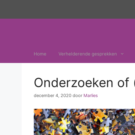
Ga
naar
de
inhoud
Home
Verhelderende gesprekken
Onderzoeken of 
december 4, 2020
door
Marlies