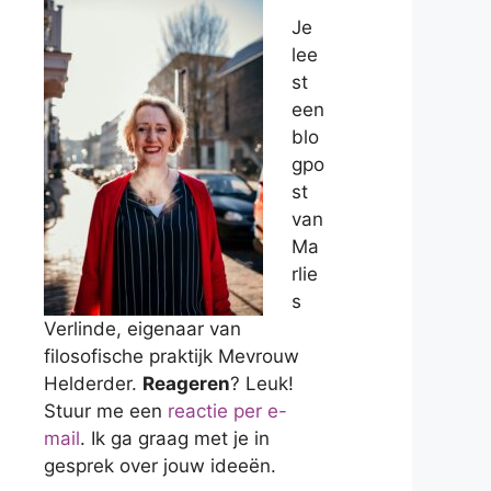
Je
lee
st
een
blo
gpo
st
van
Ma
rlie
s
Verlinde, eigenaar van
filosofische praktijk Mevrouw
Helderder.
Reageren
? Leuk!
Stuur me een
reactie per e-
mail
. Ik ga graag met je in
gesprek over jouw ideeën.